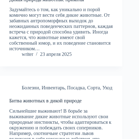
Задумайтесь о том, как уникально и порой
комично могут вести себя дикие животные. От
забавных антропоморфных выходок до
неожиданных поведенческих паттернов, каждая
встреча с природой способна удивить. Иногда
кажется, что животные имеют свой
собственный юмор, и их поведение становится
источником…
writer
23 апреля 2025
Болезни
,
Инвентарь
,
Посадка
,
Сорта
,
Уход
Битва животных в дикой природе
Сильнейшие выживают! В борьбе за
выживание дикие животные используют свои
природные инстинкты, чтобы адаптироваться к
окружению и побеждать своих соперников.
Например, охотничьие стратегии львов
включают в себя командные действия, что