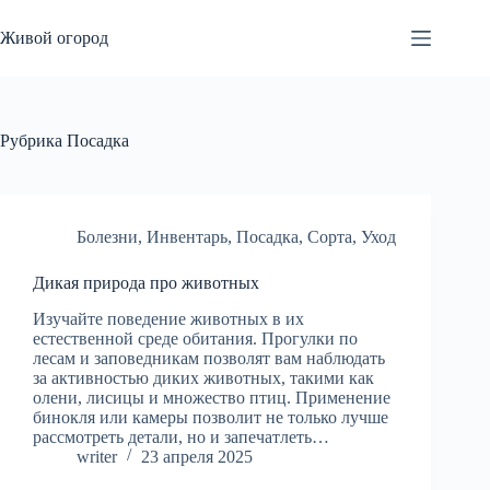
Перейти
к
Живой огород
сути
Рубрика
Посадка
Болезни
,
Инвентарь
,
Посадка
,
Сорта
,
Уход
Дикая природа про животных
Изучайте поведение животных в их
естественной среде обитания. Прогулки по
лесам и заповедникам позволят вам наблюдать
за активностью диких животных, такими как
олени, лисицы и множество птиц. Применение
бинокля или камеры позволит не только лучше
рассмотреть детали, но и запечатлеть…
writer
23 апреля 2025